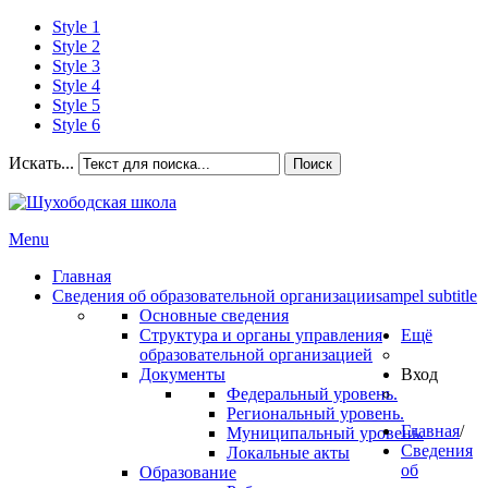
Style 1
Style 2
Style 3
Style 4
Style 5
Style 6
Искать...
Поиск
Menu
Главная
Сведения об образовательной организации
sampel subtitle
Основные сведения
Структура и органы управления
Ещё
образовательной организацией
Документы
Вход
Федеральный уровень.
Региональный уровень.
Главная
/
Муниципальный уровень.
Сведения
Локальные акты
об
Образование