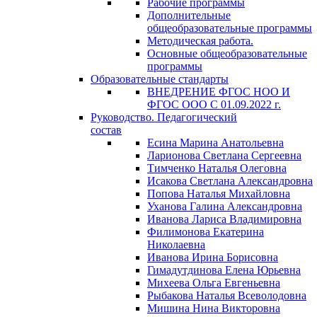
Рабочие программы
Дополнительные
общеобразовательные программы
Методическая работа.
Основные общеобразовательные
программы
Образовательные стандарты
ВНЕДРЕНИЕ ФГОС НОО И
ФГОС ООО С 01.09.2022 г.
Руководство. Педагогический
состав
Есина Марина Анатольевна
Ларионова Светлана Сергеевна
Тимченко Наталья Олеговна
Исакова Светлана Александровна
Попова Наталья Михайловна
Уханова Галина Александровна
Иванова Лариса Владимировна
Филимонова Екатерина
Николаевна
Иванова Ирина Борисовна
Гимадутдинова Елена Юрьевна
Михеева Ольга Евгеньевна
Рыбакова Наталья Всеволодовна
Мишина Нина Викторовна