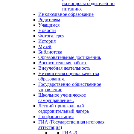
на вопросы родителей по
питанию.
Инклюзивное образование
Родителям
Учащимся
Новости
Фотогалерея
История
Музей
Библиотека
Образовательные достижения.
Воспитательная работа.
Внеучебная деятельность
Независимая оценка качества
образования.
Государственно-общественное
управление
Школьное ученическое
самоуправление..
Летний пришкольный
оздоровительный лагерь
Профориентация
ГИА (Государственная итоговая
аттестация)
ГИА -9