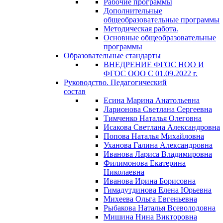
Рабочие программы
Дополнительные
общеобразовательные программы
Методическая работа.
Основные общеобразовательные
программы
Образовательные стандарты
ВНЕДРЕНИЕ ФГОС НОО И
ФГОС ООО С 01.09.2022 г.
Руководство. Педагогический
состав
Есина Марина Анатольевна
Ларионова Светлана Сергеевна
Тимченко Наталья Олеговна
Исакова Светлана Александровна
Попова Наталья Михайловна
Уханова Галина Александровна
Иванова Лариса Владимировна
Филимонова Екатерина
Николаевна
Иванова Ирина Борисовна
Гимадутдинова Елена Юрьевна
Михеева Ольга Евгеньевна
Рыбакова Наталья Всеволодовна
Мишина Нина Викторовна