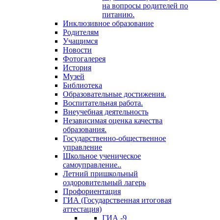
на вопросы родителей по
питанию.
Инклюзивное образование
Родителям
Учащимся
Новости
Фотогалерея
История
Музей
Библиотека
Образовательные достижения.
Воспитательная работа.
Внеучебная деятельность
Независимая оценка качества
образования.
Государственно-общественное
управление
Школьное ученическое
самоуправление..
Летний пришкольный
оздоровительный лагерь
Профориентация
ГИА (Государственная итоговая
аттестация)
ГИА -9