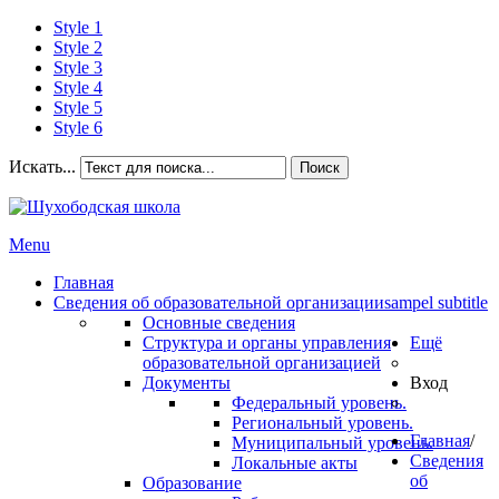
Style 1
Style 2
Style 3
Style 4
Style 5
Style 6
Искать...
Поиск
Menu
Главная
Сведения об образовательной организации
sampel subtitle
Основные сведения
Структура и органы управления
Ещё
образовательной организацией
Документы
Вход
Федеральный уровень.
Региональный уровень.
Главная
/
Муниципальный уровень.
Сведения
Локальные акты
об
Образование