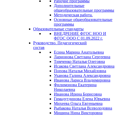
Рабочие программы
Дополнительные
общеобразовательные программы
Методическая работа.
Основные общеобразовательные
программы
Образовательные стандарты
ВНЕДРЕНИЕ ФГОС НОО И
ФГОС ООО С 01.09.2022 г.
Руководство. Педагогический
состав
Есина Марина Анатольевна
Ларионова Светлана Сергеевна
Тимченко Наталья Олеговна
Исакова Светлана Александровна
Попова Наталья Михайловна
Уханова Галина Александровна
Иванова Лариса Владимировна
Филимонова Екатерина
Николаевна
Иванова Ирина Борисовна
Гимадутдинова Елена Юрьевна
Михеева Ольга Евгеньевна
Рыбакова Наталья Всеволодовна
Мишина Нина Викторовна