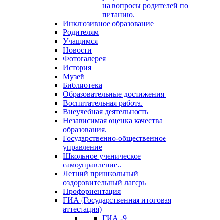
на вопросы родителей по
питанию.
Инклюзивное образование
Родителям
Учащимся
Новости
Фотогалерея
История
Музей
Библиотека
Образовательные достижения.
Воспитательная работа.
Внеучебная деятельность
Независимая оценка качества
образования.
Государственно-общественное
управление
Школьное ученическое
самоуправление..
Летний пришкольный
оздоровительный лагерь
Профориентация
ГИА (Государственная итоговая
аттестация)
ГИА -9