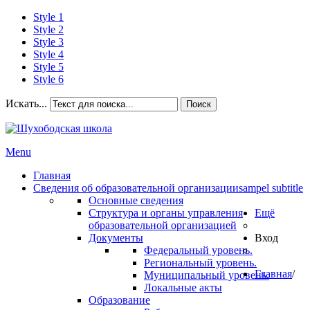
Style 1
Style 2
Style 3
Style 4
Style 5
Style 6
Искать...
Поиск
Menu
Главная
Сведения об образовательной организации
sampel subtitle
Основные сведения
Структура и органы управления
Ещё
образовательной организацией
Документы
Вход
Федеральный уровень.
Региональный уровень.
Главная
/
Муниципальный уровень.
Локальные акты
Образование