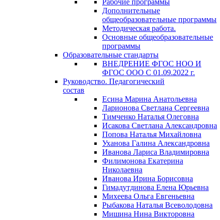
Рабочие программы
Дополнительные
общеобразовательные программы
Методическая работа.
Основные общеобразовательные
программы
Образовательные стандарты
ВНЕДРЕНИЕ ФГОС НОО И
ФГОС ООО С 01.09.2022 г.
Руководство. Педагогический
состав
Есина Марина Анатольевна
Ларионова Светлана Сергеевна
Тимченко Наталья Олеговна
Исакова Светлана Александровна
Попова Наталья Михайловна
Уханова Галина Александровна
Иванова Лариса Владимировна
Филимонова Екатерина
Николаевна
Иванова Ирина Борисовна
Гимадутдинова Елена Юрьевна
Михеева Ольга Евгеньевна
Рыбакова Наталья Всеволодовна
Мишина Нина Викторовна