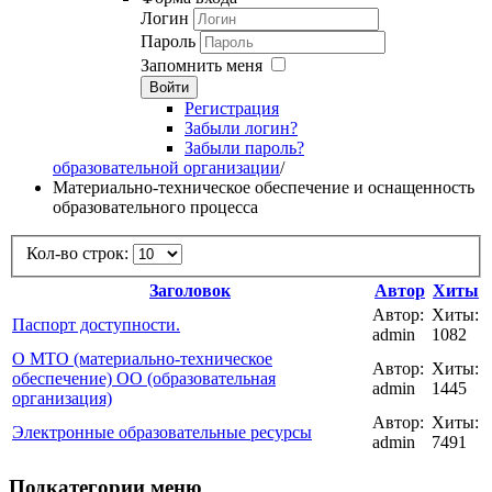
Логин
Пароль
Запомнить меня
Войти
Регистрация
Забыли логин?
Забыли пароль?
образовательной организации
/
Материально-техническое обеспечение и оснащенность
образовательного процесса
Кол-во строк:
Заголовок
Автор
Хиты
Автор:
Хиты:
Паспорт доступности.
admin
1082
О МТО (материально-техническое
Автор:
Хиты:
обеспечение) ОО (образовательная
admin
1445
организация)
Автор:
Хиты:
Электронные образовательные ресурсы
admin
7491
Подкатегории меню