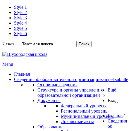
Style 1
Style 2
Style 3
Style 4
Style 5
Style 6
Искать...
Поиск
Menu
Главная
Сведения об образовательной организации
sampel subtitle
Основные сведения
Структура и органы управления
Ещё
образовательной организацией
Документы
Вход
Федеральный уровень.
Региональный уровень.
Главная
/
Муниципальный уровень.
Сведения
Локальные акты
об
Образование