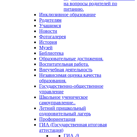
на вопросы родителей по
питанию.
Инклюзивное образование
Родителям
Учащимся
Новости
Фотогалерея
История
Музей
Библиотека
Образовательные достижения.
Воспитательная работа.
Внеучебная деятельность
Независимая оценка качества
образования.
Государственно-общественное
управление
Школьное ученическое
самоуправление..
Летний пришкольный
оздоровительный лагерь
Профориентация
ГИА (Государственная итоговая
аттестация)
ГИА -9