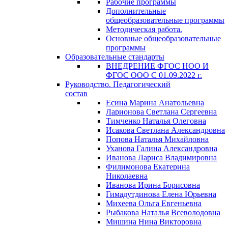
Рабочие программы
Дополнительные
общеобразовательные программы
Методическая работа.
Основные общеобразовательные
программы
Образовательные стандарты
ВНЕДРЕНИЕ ФГОС НОО И
ФГОС ООО С 01.09.2022 г.
Руководство. Педагогический
состав
Есина Марина Анатольевна
Ларионова Светлана Сергеевна
Тимченко Наталья Олеговна
Исакова Светлана Александровна
Попова Наталья Михайловна
Уханова Галина Александровна
Иванова Лариса Владимировна
Филимонова Екатерина
Николаевна
Иванова Ирина Борисовна
Гимадутдинова Елена Юрьевна
Михеева Ольга Евгеньевна
Рыбакова Наталья Всеволодовна
Мишина Нина Викторовна