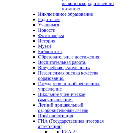
на вопросы родителей по
питанию.
Инклюзивное образование
Родителям
Учащимся
Новости
Фотогалерея
История
Музей
Библиотека
Образовательные достижения.
Воспитательная работа.
Внеучебная деятельность
Независимая оценка качества
образования.
Государственно-общественное
управление
Школьное ученическое
самоуправление..
Летний пришкольный
оздоровительный лагерь
Профориентация
ГИА (Государственная итоговая
аттестация)
ГИА -9