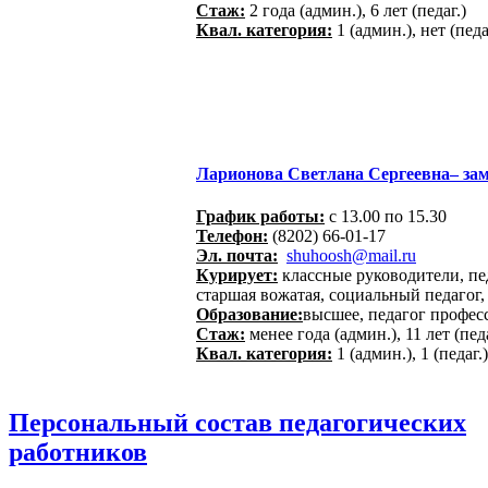
Стаж:
2 года (админ.), 6 лет (педаг.)
Квал. категория:
1 (админ.), нет (педа
Ларионова Светлана Сергеевна– зам
График работы:
с 13.00 по 15.30
Телефон:
(8202) 66-01-17
Эл. почта:
shuhoosh@mail.ru
Курирует:
классные руководители, пе
старшая вожатая, социальный педагог,
Образование:
высшее, педагог профес
Стаж:
менее года (админ.), 11 лет (педа
Квал. категория:
1 (админ.), 1 (педаг.)
Персональный состав педагогических
работников