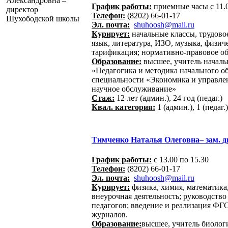
График работы:
приемные часы с 11.0
Телефон:
(8202) 66-01-17
Эл. почта:
shuhoosh@mail.ru
Курирует:
начальные классы, трудово
язык, литература, ИЗО, музыка, физиче
тарификация; нормативно-правовое о
Образование:
высшее, учитель началь
«Педагогика и методика начального о
специальности «Экономика и управлен
научное обслуживание»
Стаж:
12 лет (админ.), 24 год (педаг.)
Квал. категория:
1 (админ.), 1 (педаг.)
Тимченко Наталья Олеговна– зам. 
График работы:
с 13.00 по 15.30
Телефон:
(8202) 66-01-17
Эл. почта:
shuhoosh@mail.ru
Курирует:
физика, химия, математика
внеурочная деятельность; руководство
педагогов; введение и реализация ФГ
журналов.
Образование:
высшее, учитель биолог