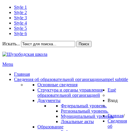
Style 1
Style 2
Style 3
Style 4
Style 5
Style 6
Искать...
Поиск
Menu
Главная
Сведения об образовательной организации
sampel subtitle
Основные сведения
Структура и органы управления
Ещё
образовательной организацией
Документы
Вход
Федеральный уровень.
Региональный уровень.
Главная
/
Муниципальный уровень.
Сведения
Локальные акты
об
Образование