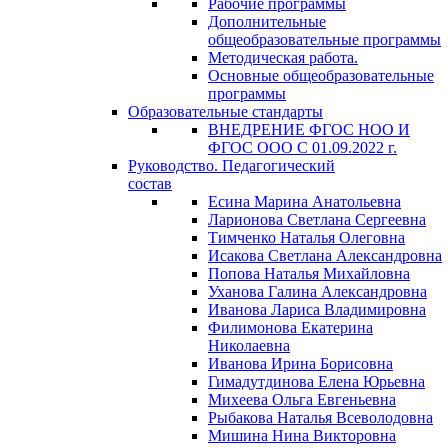
Рабочие программы
Дополнительные
общеобразовательные программы
Методическая работа.
Основные общеобразовательные
программы
Образовательные стандарты
ВНЕДРЕНИЕ ФГОС НОО И
ФГОС ООО С 01.09.2022 г.
Руководство. Педагогический
состав
Есина Марина Анатольевна
Ларионова Светлана Сергеевна
Тимченко Наталья Олеговна
Исакова Светлана Александровна
Попова Наталья Михайловна
Уханова Галина Александровна
Иванова Лариса Владимировна
Филимонова Екатерина
Николаевна
Иванова Ирина Борисовна
Гимадутдинова Елена Юрьевна
Михеева Ольга Евгеньевна
Рыбакова Наталья Всеволодовна
Мишина Нина Викторовна