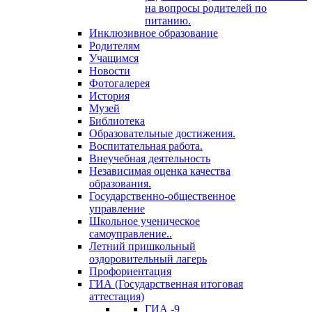
на вопросы родителей по
питанию.
Инклюзивное образование
Родителям
Учащимся
Новости
Фотогалерея
История
Музей
Библиотека
Образовательные достижения.
Воспитательная работа.
Внеучебная деятельность
Независимая оценка качества
образования.
Государственно-общественное
управление
Школьное ученическое
самоуправление..
Летний пришкольный
оздоровительный лагерь
Профориентация
ГИА (Государственная итоговая
аттестация)
ГИА -9