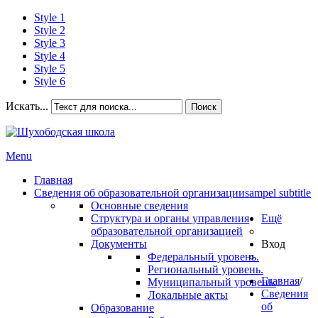
Style 1
Style 2
Style 3
Style 4
Style 5
Style 6
Искать...
Поиск
Menu
Главная
Сведения об образовательной организации
sampel subtitle
Основные сведения
Структура и органы управления
Ещё
образовательной организацией
Документы
Вход
Федеральный уровень.
Региональный уровень.
Главная
/
Муниципальный уровень.
Сведения
Локальные акты
об
Образование